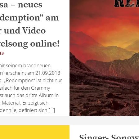
sa – neues
edemption“ am
r und Video
elsong online!
018
mit seinem brandneuen
n“ erscheint am 21.09.2018
. „Redemption“ ist nicht nur
eifach für den Grammy
st auch das dritte Album in
Material. Er zeigt sich
denn je, definiert sich […]
Singer- Songw