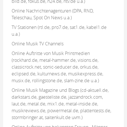
bild.de, fokus.de, n24.de, ntv.de u.a.)
Online Nachrichtenagenturen (DPA, RND,
Teleschau, Spot On News u.a.)
TV Stationen (rtl.de, pro7.de, sat1.de, kabel1.de
u.a.)
Online Musik TV Channels
Online Auftritte von Musik Printmedien
(rockhard.de, metal-hammer.de, visions.de,
classicrock.net, sonic-seducer.de, orkus.de,
eclipsed.de, kulturnews.de, musikexpress.de,
musix.de, rollingstone.de, slam-zine.de u.a.)
Online Musik Magazine und Blogs (cd-aktuell.de,
darkstars.de, gaesteliste.de, jazzandrock.com,
laut.de, metal.de, mix1.de, metal-inside.de,
musikreviews.de, powermetal.de, plattentests.de,
stormbringer.at, saitenkult.de uvm.)
Online Auftritte von bekannten Frauen-, Männer-,