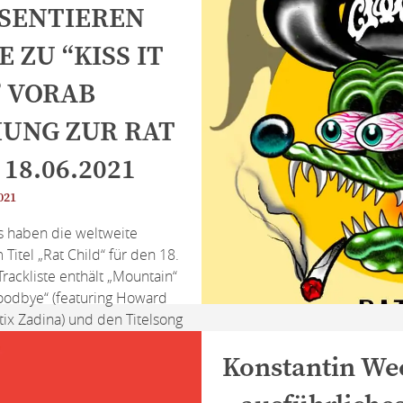
SENTIEREN
unbestritten def
 ZU “KISS IT
 VORAB
UNG ZUR RAT
 18.06.2021
021
 haben die weltweite
Titel „Rat Child“ für den 18.
rackliste enthält „Mountain“
 Goodbye“ (featuring Howard
Stix Zadina) und den Titelsong
die Band und Mascot Records
Konstantin Wec
u „Kiss […]