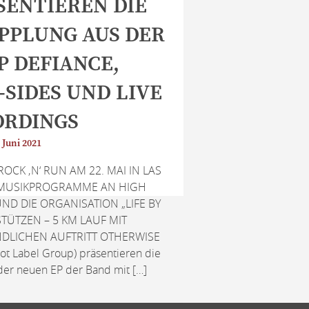
SENTIEREN DIE
PPLUNG AUS DER
P DEFIANCE,
-SIDES UND LIVE
ORDINGS
 Juni 2021
OCK ‚N‘ RUN AM 22. MAI IN LAS
 MUSIKPROGRAMME AN HIGH
D DIE ORGANISATION „LIFE BY
TÜTZEN – 5 KM LAUF MIT
DLICHEN AUFTRITT OTHERWISE
t Label Group) präsentieren die
der neuen EP der Band mit […]