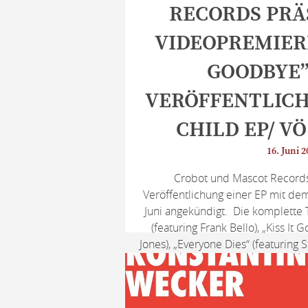
RECORDS PRÄ
VIDEOPREMIERE
GOODBYE”
VERÖFFENTLICH
CHILD EP/ VÖ
16. Juni 2
Crobot und Mascot Records
Veröffentlichung einer EP mit dem 
Juni angekündigt. Die komplette T
(featuring Frank Bello), „Kiss It
Jones), „Everyone Dies“ (featuring 
„Rat Child“. Heute präsentieren 
das Musikvideo z