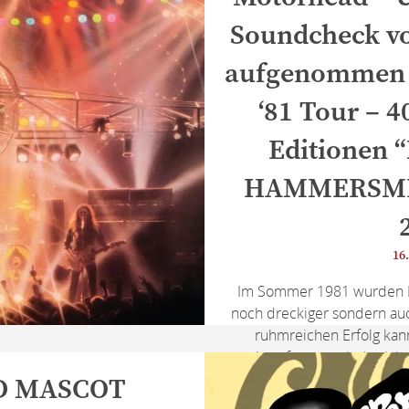
Soundcheck vo
aufgenommen 
‘81 Tour – 
Editionen 
HAMMERSMIT
16.
Im Sommer 1981 wurden Mo
noch dreckiger sondern au
ruhmreichen Erfolg kan
Angefangen mit der Jah
ikonischem Album ‘Ace Of S
D MASCOT
das alle anderen Live Al