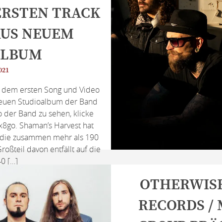
ERSTEN TRACK
AUS NEUEM
ALBUM
021
t dem ersten Song und Video
euen Studioalbum der Band
 der Band zu sehen, klicke
x8go. Shaman’s Harvest hat
t, die zusammen mehr als 190
oßteil davon entfällt auf die
0 […]
OTHERWIS
RECORDS /