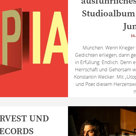
ausführliche
Studioalbum 
Jun
16.
München. Wenn Krieger v
Gedichten erliegen, dann geh
in Erfüllung. Endlich. Den
Herrschaft und Gehorsam wa
Konstantin Wecker. Mit „Uto
und Poet diesem Herzenswun
n
RVEST UND
ECORDS