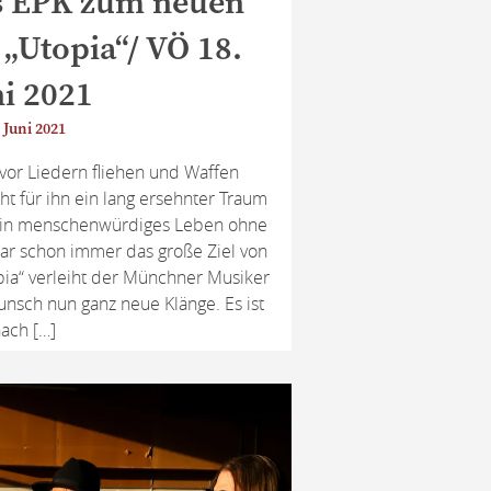
s EPK zum neuen
„Utopia“/ VÖ 18.
i 2021
 Juni 2021
or Liedern fliehen und Waffen
t für ihn ein lang ersehnter Traum
n ein menschenwürdiges Leben ohne
r schon immer das große Ziel von
pia“ verleiht der Münchner Musiker
sch nun ganz neue Klänge. Es ist
ach […]