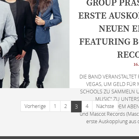
GROUP PRÄ
ERSTE AUSKO
NEUEN E
FEATURING B
REC
16.
DIE BAND VERANSTALTET R
VEGAS, UM GELD FÜR
SCHOOLS ZU SAMMELN UN
MUSIC“ ZU UNTERS
Vorherige
1
2
3
4
Nächste
ANSCHLIESSENDEM ABEN
und Mascot Records (Masco
erste Auskopplung aus 