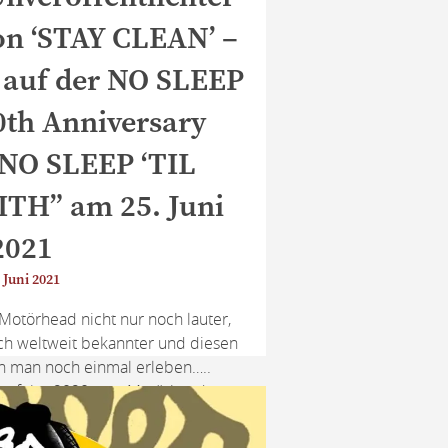
n ‘STAY CLEAN’ –
auf der NO SLEEP
40th Anniversary
“NO SLEEP ‘TIL
H” am 25. Juni
2021
 Juni 2021
törhead nicht nur noch lauter,
ch weltweit bekannter und diesen
n man noch einmal erleben…..
resfeier 2020 vom Motörheads
pades’ kommt nun das Live Album,
ben in den Schatten stellt: die