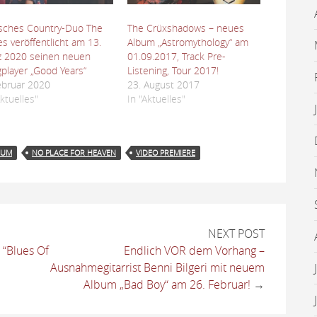
isches Country-Duo The
The Crüxshadows – neues
es veröffentlicht am 13.
Album „Astromythology“ am
z 2020 seinen neuen
01.09.2017, Track Pre-
player „Good Years“
Listening, Tour 2017!
ebruar 2020
23. August 2017
Aktuelles"
In "Aktuelles"
BUM
NO PLACE FOR HEAVEN
VIDEO PREMIERE
NEXT POST
“Blues Of
Endlich VOR dem Vorhang –
Ausnahmegitarrist Benni Bilgeri mit neuem
Album „Bad Boy“ am 26. Februar!
→