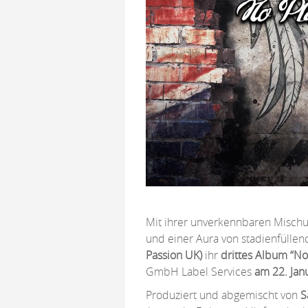
Mit ihrer unverkennbaren Mischu
und einer Aura von stadienfüll
Passion UK)
ihr
drittes Album
“No
GmbH Label Services
am 22. Jan
Produziert und abgemischt von
S