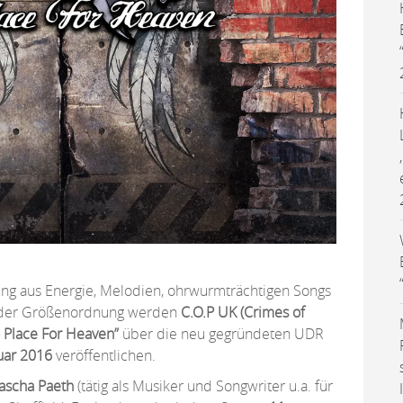
ng aus Energie, Melodien, ohrwurmträchtigen Songs
ender Größenordnung werden
C.O.P UK (Crimes of
 Place For Heaven”
über die neu gegründeten UDR
uar 2016
veröffentlichen.
ascha Paeth
(tätig als Musiker und Songwriter u.a. für