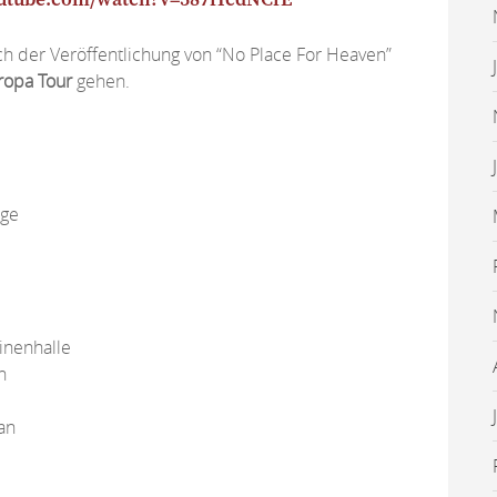
outube.com/watch?v=387fIcdNCfE
h der Veröffentlichung von “No Place For Heaven”
ropa Tour
gehen.
ge
nenhalle
n
an