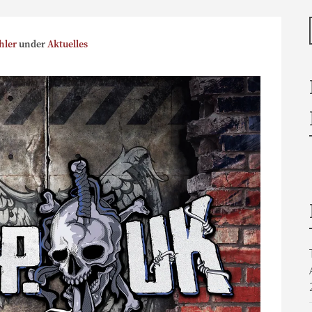
hler
under
Aktuelles