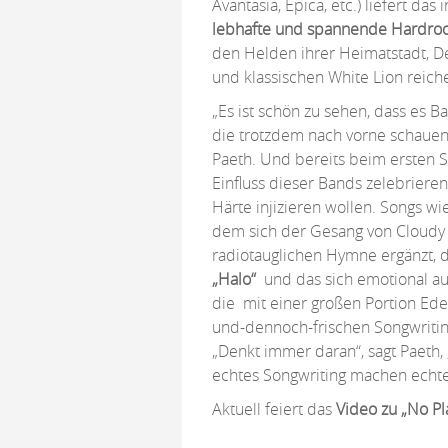
Avantasia, Epica, etc.) liefert da
lebhafte und spannende Hardrock
den Helden ihrer Heimatstadt, D
und klassischen White Lion reich
„Es ist schön zu sehen, dass es 
die trotzdem nach vorne schauen 
Paeth. Und bereits beim ersten 
Einfluss dieser Bands zelebriere
Härte injizieren wollen. Songs w
dem sich der Gesang von Cloudy 
radiotauglichen Hymne ergänzt, 
„Halo“
und das sich emotional au
die mit einer großen Portion Ede
und-dennoch-frischen Songwritin
„Denkt immer daran“, sagt Paeth,
echtes Songwriting machen echte
Aktuell feiert das
Video zu „No P