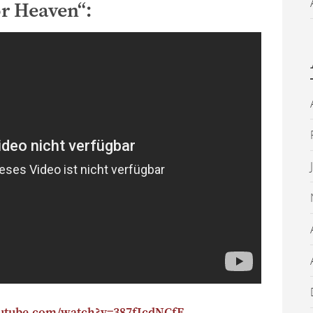
r Heaven“: