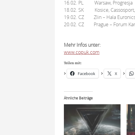
16.02. PL Warsaw, Progresja
18.02. SK Kosice, Cassosport,
19.02. CZ Zlin – Hala Euronics
20.02. CZ Prague – Forum Karl
Mehr Infos unter:
www.copuk.com
Teilen mit:
Facebook
X
Ähnliche Beiträge