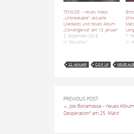
TENSIDE – neues Video
Brit
„Unbreakable“, aktuelle
Shir
Livedates und neues Album
Mär
„Convergence“ am 13. Januar!
Long
2. Dezember 2016
7. F
In "Aktuelles"
In "
22. JANUAR!
C.O.P. UK
NEUES AL
PREVIOUS POST
←
Joe Bonamassa – neues Album 
Desperation“ am 25. März!