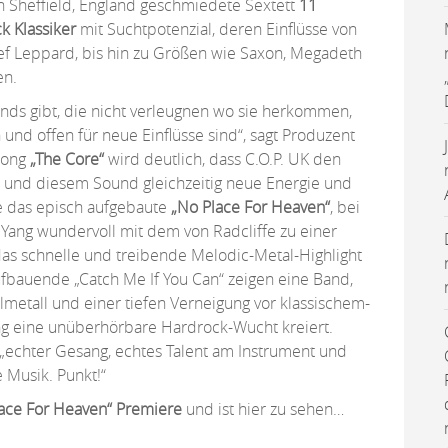
s in Sheffield, England geschmiedete Sextett
11
 Klassiker
mit Suchtpotenzial, deren Einflüsse von
ef Leppard, bis hin zu Größen wie Saxon, Megadeth
en.
Bands gibt, die nicht verleugnen wo sie herkommen,
und offen für neue Einflüsse sind“, sagt Produzent
Song
„The Core“
wird deutlich, dass C.O.P. UK den
n und diesem Sound gleichzeitig neue Energie und
ie das episch aufgebaute
„No Place For Heaven“
, bei
Yang wundervoll mit dem von Radcliffe zu einer
das schnelle und treibende Melodic-Metal-Highlight
fbauende „Catch Me If You Can“ zeigen eine Band,
lmetall und einer tiefen Verneigung vor klassischem-
g eine unüberhörbare Hardrock-Wucht kreiert.
 „echter Gesang, echtes Talent am Instrument und
 Musik. Punkt!“
lace For Heaven“ Premiere
und ist hier zu sehen…