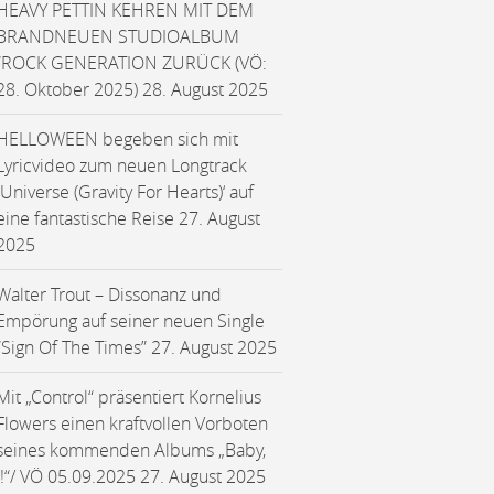
HEAVY PETTIN KEHREN MIT DEM
BRANDNEUEN STUDIOALBUM
“ROCK GENERATION ZURÜCK (VÖ:
28. Oktober 2025)
28. August 2025
HELLOWEEN begeben sich mit
Lyricvideo zum neuen Longtrack
‚Universe (Gravity For Hearts)‘ auf
eine fantastische Reise
27. August
2025
Walter Trout – Dissonanz und
Empörung auf seiner neuen Single
“Sign Of The Times”
27. August 2025
Mit „Control“ präsentiert Kornelius
Flowers einen kraftvollen Vorboten
seines kommenden Albums „Baby,
I!“/ VÖ 05.09.2025
27. August 2025