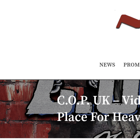
NEWS
PROM
C.O.P. UK – V
Place For Heav