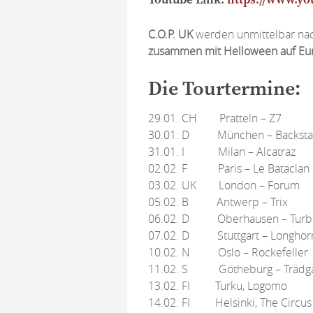
Youtube Link:
https://www.y
C.O.P. UK
werden unmittelbar nac
zusammen mit Helloween auf Eu
Die Tourtermine:
29.01. CH Pratteln – Z7
30.01. D München – Backsta
31.01. I Milan – Alcatraz
02.02. F Paris – Le Bataclan
03.02. UK London – Forum
05.02. B Antwerp – Trix
06.02. D Oberhausen – Turbi
07.02. D Stuttgart – Longhor
10.02. N Oslo – Rockefeller
11.02. S Götheburg – Trädg
13.02. FI Turku, Logomo
14.02. FI Helsinki, The Circus