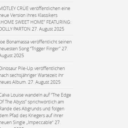
MÖTLEY CRÜE veröffentlichen eine
neue Version ihres Klassikers
„HOME SWEET HOME” FEATURING:
DOLLY PARTON
27. August 2025
Joe Bonamassa veröffentlicht seinen
neuesten Song “Trigger Finger”
27.
August 2025
Dinosaur Pile-Up veröffentlichen
nach sechsjähriger Wartezeit ihr
neues Album.
27. August 2025
Calva Louise wandeln auf “The Edge
Of The Abyss” sprichwörtlich am
Rande des Abgrunds und folgen
dem Pfad des Kriegers auf ihrer
neuen Single „Impeccable“
27.