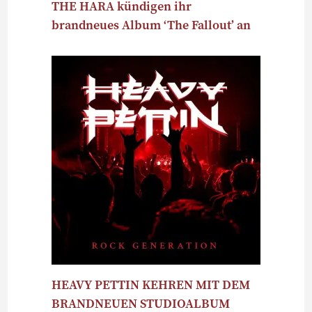
THE HARA kündigen ihr
brandneues Album ‘The Fallout’ an
HEAVY PETTIN KEHREN MIT DEM
BRANDNEUEN STUDIOALBUM