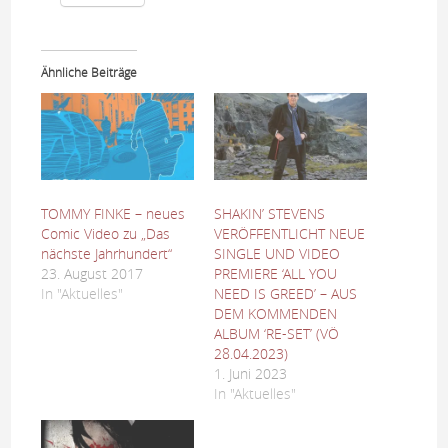
Ähnliche Beiträge
TOMMY FINKE – neues
SHAKIN’ STEVENS
Comic Video zu „Das
VERÖFFENTLICHT NEUE
nächste Jahrhundert“
SINGLE UND VIDEO
23. August 2017
PREMIERE ‘ALL YOU
In "Aktuelles"
NEED IS GREED’ – AUS
DEM KOMMENDEN
ALBUM ‘RE-SET’ (VÖ
28.04.2023)
1. Juni 2023
In "Aktuelles"