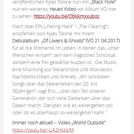
veröffentlichen Kyles Tolone nun mit
„Black Hole“
nun ein weiteres,
neues Video
vor Album VÖ, hier
zu sehen:
https://youtu.be/Obkkmxxuboc
Nach zwei EPs („Falling Hard“ / „The Clearing“)
empfehlen sich Kyles Tolone mit ihrem
Debütalbum
„Of Lovers & Ghosts“ (VÖ 21.04.2017)
für all die Momente im Leben, in denen das „unter
Menschen einsam“ sein kein tragisches Schicksal,
sondern eine frei gewählte Auszeit ist. Die Musik,
eine Mischung aus Melancholie und Motivation,
Nachdenklichkeit und Antrieb. „Wir schreiben
Songs über das Seelenleben der 20- bis
30jährigen“, sagt Eric, „über den Teil unserer
Generation, der sich viele Gedanken über das
Dasein macht. Darüber, wie es weitergehen soll
oder ob es überhaupt so weitergehen kann.“
Immer noch aktuell – Video „World Outside“
:
https://youtu.be/-LjA2HktqJM