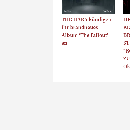
THE HARA kündigen
HE
ihr brandneues
KE
Album ‘The Fallout’
B
an
S
“R
ZU
Ok