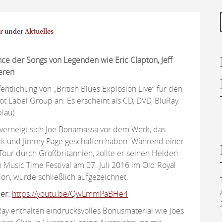
r
under
Aktuelles
 der Songs von Legenden wie Eric Clapton, Jeff
eren
ntlichung von „British Blues Explosion Live“ für den
ot Label Group an. Es erscheint als CD, DVD, BluRay
lau).
“ verneigt sich Joe Bonamassa vor dem Werk, das
Beck und Jimmy Page geschaffen haben. Während einer
 Tour durch Großbritannien, zollte er seinen Helden
Music Time Festival am 07. Juli 2016 im Old Royal
on, wurde schließlich aufgezeichnet.
ler:
https://youtu.be/QwLmmPaBHe4
ay enthalten eindrucksvolles Bonusmaterial wie Joes