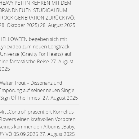
HEAVY PETTIN KEHREN MIT DEM
BRANDNEUEN STUDIOALBUM
“ROCK GENERATION ZURÜCK (VÖ:
28. Oktober 2025)
28. August 2025
HELLOWEEN begeben sich mit
Lyricvideo zum neuen Longtrack
‚Universe (Gravity For Hearts)‘ auf
eine fantastische Reise
27. August
2025
Walter Trout – Dissonanz und
Empörung auf seiner neuen Single
“Sign Of The Times”
27. August 2025
Mit „Control“ präsentiert Kornelius
Flowers einen kraftvollen Vorboten
seines kommenden Albums „Baby,
I!“/ VÖ 05.09.2025
27. August 2025