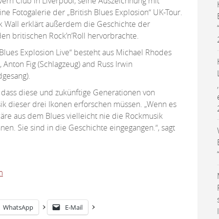
ern Club in Liverpool, seine Auszeichnung mit
ine Fotogalerie der „British Blues Explosion“ UK-Tour.
ck Wall erklärt außerdem die Geschichte der
en britischen Rock’n’Roll hervorbrachte.
h Blues Explosion Live“ besteht aus Michael Rhodes
 Anton Fig (Schlagzeug) and Russ Irwin
dgesang).
n, dass diese und zukünftige Generationen von
ik dieser drei Ikonen erforschen müssen. „Wenn es
wäre aus dem Blues vielleicht nie die Rockmusik
nen. Sie sind in die Geschichte eingegangen.“, sagt
m
WhatsApp
E-Mail