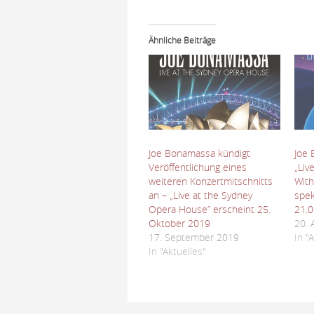
Ähnliche Beiträge
Joe Bonamassa kündigt
Joe 
Veröffentlichung eines
„Liv
weiteren Konzertmitschnitts
With
an – „Live at the Sydney
spek
Opera House” erscheint 25.
21.0
Oktober 2019
20. 
17. September 2019
In "
In "Aktuelles"