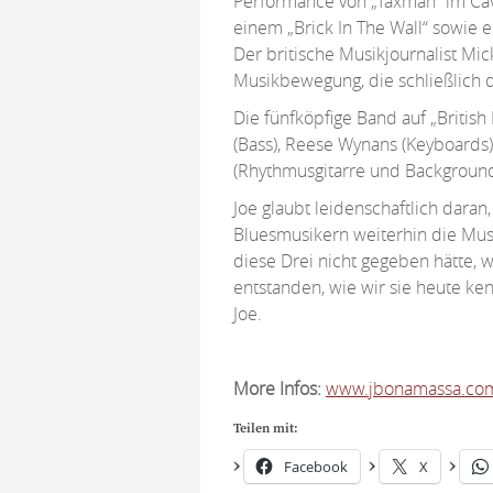
Performance von „Taxman“ im Cav
einem „Brick In The Wall“ sowie e
Der britische Musikjournalist Mi
Musikbewegung, die schließlich d
Die fünfköpfige Band auf „Britis
(Bass), Reese Wynans (Keyboards),
(Rhythmusgitarre und Backgroun
Joe glaubt leidenschaftlich dara
Bluesmusikern weiterhin die Mus
diese Drei nicht gegeben hätte, 
entstanden, wie wir sie heute ken
Joe.
More Infos:
www.jbonamassa.co
Teilen mit:
Facebook
X