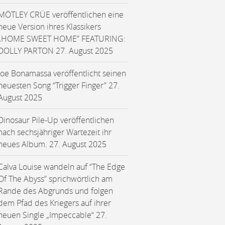
MÖTLEY CRÜE veröffentlichen eine
neue Version ihres Klassikers
„HOME SWEET HOME” FEATURING:
DOLLY PARTON
27. August 2025
Joe Bonamassa veröffentlicht seinen
neuesten Song “Trigger Finger”
27.
August 2025
Dinosaur Pile-Up veröffentlichen
nach sechsjähriger Wartezeit ihr
neues Album.
27. August 2025
Calva Louise wandeln auf “The Edge
Of The Abyss” sprichwörtlich am
Rande des Abgrunds und folgen
dem Pfad des Kriegers auf ihrer
neuen Single „Impeccable“
27.