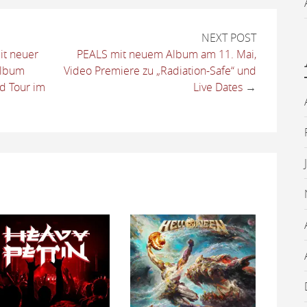
NEXT POST
it neuer
PEALS mit neuem Album am 11. Mai,
Album
Video Premiere zu „Radiation-Safe“ und
d Tour im
Live Dates
→