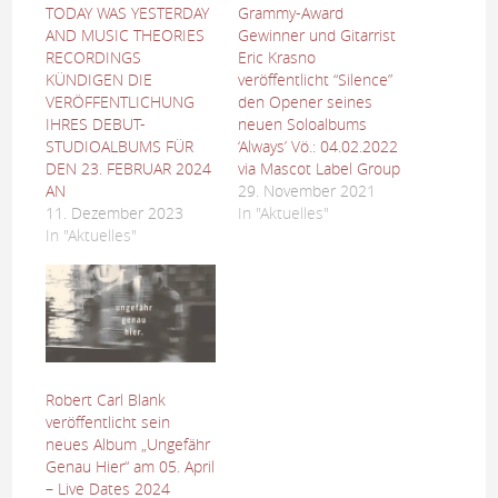
TODAY WAS YESTERDAY
Grammy-Award
AND MUSIC THEORIES
Gewinner und Gitarrist
RECORDINGS
Eric Krasno
KÜNDIGEN DIE
veröffentlicht “Silence”
VERÖFFENTLICHUNG
den Opener seines
IHRES DEBUT-
neuen Soloalbums
STUDIOALBUMS FÜR
‘Always’ Vö.: 04.02.2022
DEN 23. FEBRUAR 2024
via Mascot Label Group
AN
29. November 2021
11. Dezember 2023
In "Aktuelles"
In "Aktuelles"
Robert Carl Blank
veröffentlicht sein
neues Album „Ungefähr
Genau Hier“ am 05. April
– Live Dates 2024