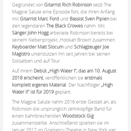
Gegründet von
Gitarrist Rich Robinson
setzt The
Magpie Salute eine Episode fort, die ihren Anfang
mit
Gitarrist Marc Ford
und
Bassist Sven Pipien
bei
den legendären
The Black Crowes
nahm. Mit
Sänger John Hogg
arbeitete Robinson bereits bei
seinem Nebenprojekt ‚Hookah Brown‘ zusammen.
Keyboarder Matt Slocum
und
Schlagzeuger Joe
Magistro
unterstützen ihn seit Jahren bei seinen
Soloalben und auf Tour.
Auf ihrem
Debüt „High Water I“, das am 10. August
2018 erscheint
, veröffentlichen sie
erstmals
komplett eigenes Material
. Der Nachfolger
„High
Water II“ ist für 2019
geplant.
The Magpie Salute nahm 2016 erste Gestalt an, als
Robinson die ursprünglich zehnköpfige Band für
einen bahnbrechenden
Woodstock Gig
zusammenstellte. Anschließend spielten sie im
Januar 2017 im Gramercy Theatre in New York vier