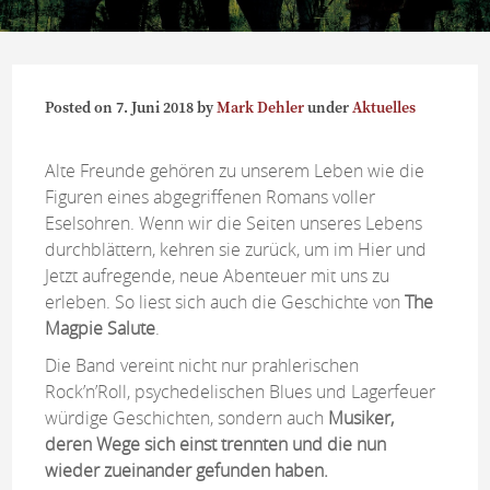
Posted on
7. Juni 2018
by
Mark Dehler
under
Aktuelles
Alte Freunde gehören zu unserem Leben wie die
Figuren eines abgegriffenen Romans voller
Eselsohren. Wenn wir die Seiten unseres Lebens
durchblättern, kehren sie zurück, um im Hier und
Jetzt aufregende, neue Abenteuer mit uns zu
erleben. So liest sich auch die Geschichte von
The
Magpie Salute
.
Die Band vereint nicht nur prahlerischen
Rock’n’Roll, psychedelischen Blues und Lagerfeuer
würdige Geschichten, sondern auch
Musiker,
deren Wege sich einst trennten und die nun
wieder zueinander gefunden haben.