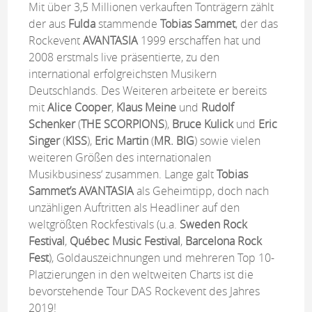
Mit über 3,5 Millionen verkauften Tonträgern zählt
der aus
Fulda
stammende
Tobias Sammet
, der das
Rockevent
AVANTASIA
1999 erschaffen hat und
2008 erstmals live präsentierte, zu den
international erfolgreichsten Musikern
Deutschlands. Des Weiteren arbeitete er bereits
mit
Alice Cooper
,
Klaus Meine
und
Rudolf
Schenker
(
THE SCORPIONS
),
Bruce Kulick
und
Eric
Singer
(
KISS
),
Eric Martin
(
MR. BIG
) sowie vielen
weiteren Größen des internationalen
Musikbusiness‘ zusammen. Lange galt
Tobias
Sammet’s AVANTASIA
als Geheimtipp, doch nach
unzähligen Auftritten als Headliner auf den
weltgrößten Rockfestivals (u.a.
Sweden Rock
Festival
,
Québec Music Festival
,
Barcelona Rock
Fest
), Goldauszeichnungen und mehreren Top 10-
Platzierungen in den weltweiten Charts ist die
bevorstehende Tour DAS Rockevent des Jahres
2019!