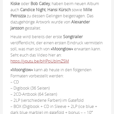
Kiske
oder
Bob Catley
, haben beim neuen Album
auch
Candice Night
,
Hansi Kürsch
sowie
Mille
Petrozza
zu dessen Gelingen beigetragen. Das
dazugehörige Artwork wurde von
Alexander
Jansson
gestaltet.
Heute wird bereits der erste
Songtrailer
veröffentlicht, der einen ersten Eindruck vermitteln
soll, was man sich von
»Moonglow«
erwarten kann.
Seht euch das Video hier an:
https://youtu.be/bHPpUbImZ5M
»Moonglow«
kann ab heute in den folgenden
Formaten vorbestellt werden:
– CD
– Digibook (36 Seiten)
– 2CD-Artbook (64 Seiten)
– 2LP (verschiedene Farben) im Gatefold
– BOX (Digibook + CD in Sleeve + 2LP (ice blue +
dark blue marble) im gatefold + bonus – – 10″