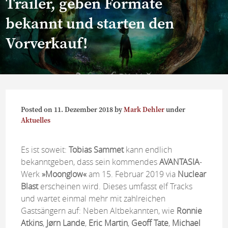
Trailer, geben Formate
bekannt und starten den
Vorverkauf!
Posted on
11. Dezember 2018
by
Mark Dehler
under
Aktuelles
Es ist soweit:
Tobias Sammet
kann endlich
bekanntgeben, dass sein kommendes
AVANTASIA
-
Werk
»Moonglow«
am 15. Februar 2019 via
Nuclear
Blast
erscheinen wird. Dieses umfasst elf Tracks
und wartet einmal mehr mit zahlreichen
Gastsängern auf: Neben Altbekannten, wie
Ronnie
Atkins
,
Jørn Lande
,
Eric Martin
,
Geoff Tate
,
Michael