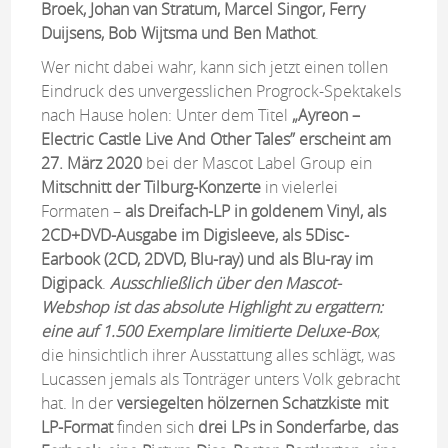
Broek, Johan van Stratum, Marcel Singor, Ferry
Duijsens, Bob Wijtsma und Ben Mathot
.
Wer nicht dabei wahr, kann sich jetzt einen tollen
Eindruck des unvergesslichen Progrock-Spektakels
nach Hause holen: Unter dem Titel
„Ayreon –
Electric Castle Live And Other Tales” erscheint am
27. März 2020
bei der Mascot Label Group ein
Mitschnitt der Tilburg-Konzerte
in vielerlei
Formaten –
als Dreifach-LP in goldenem Vinyl, als
2CD+DVD-Ausgabe im Digisleeve, als 5Disc-
Earbook (2CD, 2DVD, Blu-ray) und als Blu-ray im
Digipack
.
Ausschließlich über den Mascot-
Webshop ist das absolute Highlight zu ergattern:
eine auf 1.500 Exemplare limitierte Deluxe-Box
,
die hinsichtlich ihrer Ausstattung alles schlägt, was
Lucassen jemals als Tonträger unters Volk gebracht
hat. In der
versiegelten hölzernen Schatzkiste mit
LP-Format
finden sich
drei LPs in Sonderfarbe, das