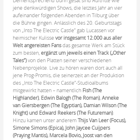
Dementsprechend dünn gesät sind Auftritte wie
jene denkwürdigen Shows, die letztes Jahr an vier
aufeinander folgenden Abenden in Tilburg über
die Bühne gingen. Anlässlich des 20. Geburtstags
von „Into The Electric Castle” gab Lucassen vor
heimischer Kulisse
vor insgesamt 12.000 aus aller
Welt angereisten Fans
das gesamte Werk am Stück
zum besten,
ergänzt um jeweils einen Track („Other
Tales”)
von den Platten seiner verschiedenen
Nebenprojekte. Live zu hören waren dort auch all
jene Prog-Promis, die seinerzeit an der Produktion
des „Into The Electric Castle”-Studioalbums
mitgewirkt hatten – namentlich
Fish (The
Highlander)
,
Edwin Balogh (The Roman)
,
Anneke
van Giersbergen (The Egyptian), Damian Wilson (The
Knight) und Edward Reekers (The Futureman)
.
Hinzu kamen unter anderem
Thijs Van Leer (Focus),
Simone Simons (Epica), John Jaycee Cuijpers
(Praying Mantis), Marcela Bovio, Joost van den