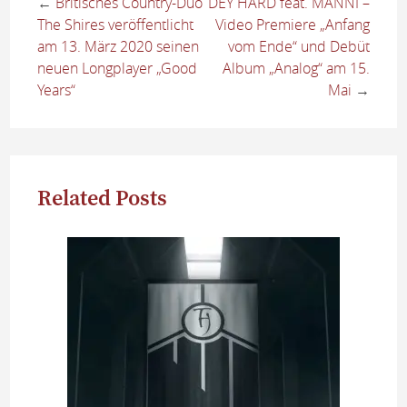
←
Britisches Country-Duo
DEY HARD feat. MÄNNI –
The Shires veröffentlicht
Video Premiere „Anfang
am 13. März 2020 seinen
vom Ende“ und Debüt
neuen Longplayer „Good
Album „Analog“ am 15.
Years“
Mai
→
Related Posts