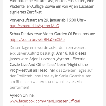
Earbook, eine Picture Disc, Poster, Postkarten, eine
Plattenteller-Auflage, sowie ein von Arjen Lucassen
signiertes Zertifikat
.
Vorverkaufsstart am 29. Januar ab 16:00 Uhr
–
http://smarturl.it/Ayreon-MLG
Schau Dir das erste Video ‘Garden Of Emotions’ an:
https://youtu.be/w6rBHaOmXMo
Dieser Tage erst wurde außerdem ein weiterer
exklusiver Auftritt bestätigt:
Am 18. Juli dieses
Jahres
wird
Arjen Lucassen „Ayreon – Electric
Castle Live And Other Tales” beim “Night of the
Prog”-Festival als Headliner
des zweiten Tages auf
der Freilichtbühne Loreley in Sankt Goarshausen
am Rhein ein weiteres und wohl letztes Mal
performen!
Ayreon Online:
www.facebook.com/ArjenLucassenOfficial