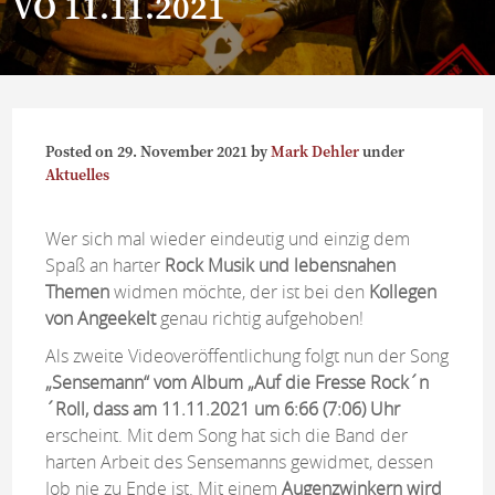
VÖ 11.11.2021
Posted on
29. November 2021
by
Mark Dehler
under
Aktuelles
Wer sich mal wieder eindeutig und einzig dem
Spaß an harter
Rock Musik und lebensnahen
Themen
widmen möchte, der ist bei den
Kollegen
von Angeekelt
genau richtig aufgehoben!
Als zweite Videoveröffentlichung folgt nun der Song
„Sensemann“
vom Album „Auf die Fresse Rock´n
´Roll, dass am 11.11.2021 um 6:66 (7:06) Uhr
erscheint. Mit dem Song hat sich die Band der
harten Arbeit des Sensemanns gewidmet, dessen
Job nie zu Ende ist. Mit einem
Augenzwinkern wird