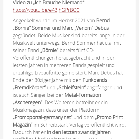
Video zu „Ich Brauche Niemand“:
https://youtu.be/e43jhGPrBO0
Angeekelt wurde im Herbst 2021 von
Bernd
„Börnie“ Sommer und Marc „Venom“ Debus
gegründet. Beide Musiker sind bereits lange in der
Musikwelt unterwegs. Bernd Sommer hat u.a. mit
seiner Band
„Börnie“
bereits fünf CD-
Veröffentlichungen herausgebracht und in den
letzten Jahren in mehreren Bands gespielt und
unzählige Liveauftritte gemeistert. Marc Debus hat
Ende der 80ziger Jahre mit den
Punkbands
„Fremdkörper“
und
„Schleifstein“
angefangen und
ist auch Sänger bei der
Metal-Formation
„Ascheregen“
. Des Weiteren betreibt er ein
Musikmagazin, dass unter der Plattform
„Promoportal-germany.net“
und dem
„Promo Print
Magazin“
im Schreibstark-Verlag veröffentlicht wird.
Dadurch hat er
in den letzten zwanzig Jahren