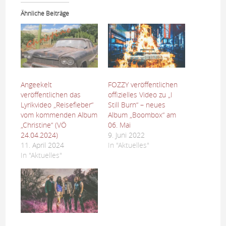
Ähnliche Beiträge
Angeekelt
FOZZY veröffentlichen
veröffentlichen das
offizielles Video zu „I
Lyrikvideo „Reisefieber“
Still Burn“ – neues
vom kommenden Album
Album „Boombox“ am
„Christine“ (VÖ
06. Mai
24.04.2024)
9. Juni 2022
11. April 2024
In "Aktuelles"
In "Aktuelles"