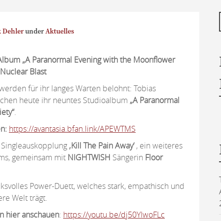
 Dehler
under
Aktuelles
 Album
„A Paranormal Evening with the Moonflower
Nuclear Blast
werden für ihr langes Warten belohnt: Tobias
lichen heute ihr neuntes Studioalbum
„A Paranormal
ety“
.
en:
https://avantasia.bfan.link/APEWTMS
e Singleauskopplung
‚Kill The Pain Away‘
, ein weiteres
ums, gemeinsam mit
NIGHTWISH
Sängerin
Floor
ucksvolles Power-Duett, welches stark, empathisch und
re Welt trägt.
n hier anschauen
:
https://youtu.be/dj50YIwoFLc