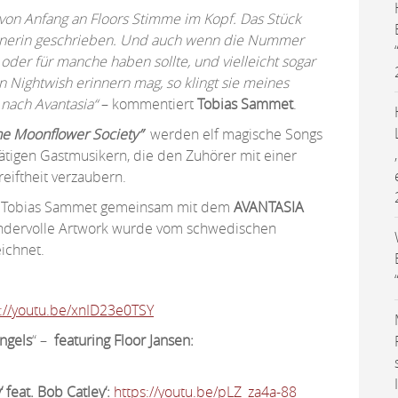
 von Anfang an Floors Stimme im Kopf. Das Stück
artnerin geschrieben. Und auch wenn die Nummer
oder für manche haben sollte, und vielleicht sogar
an Nightwish erinnern mag, so klingt sie meines
nach Avantasia“
– kommentiert
Tobias Sammet
.
he Moonflower Society”
werden elf magische Songs
rätigen Gastmusikern, die den Zuhörer mit einer
eiftheit verzaubern.
n Tobias Sammet gemeinsam mit dem
AVANTASIA
undervolle Artwork wurde vom schwedischen
eichnet.
s://youtu.be/xnID23e0TSY
ngels
“ –
featuring Floor Jansen:
 feat. Bob Catley‘:
https://youtu.be/pLZ_za4a-88