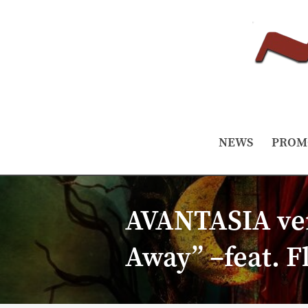
NEWS
PROM
AVANTASIA verö
Away” –feat. F