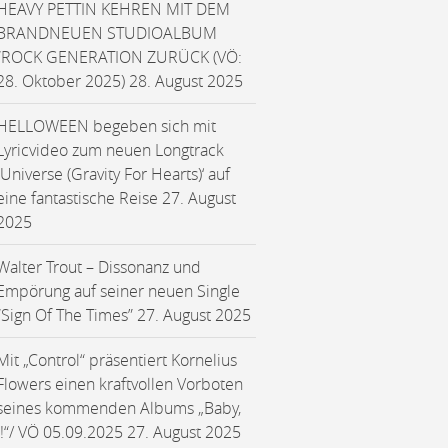
HEAVY PETTIN KEHREN MIT DEM
BRANDNEUEN STUDIOALBUM
“ROCK GENERATION ZURÜCK (VÖ:
28. Oktober 2025)
28. August 2025
HELLOWEEN begeben sich mit
Lyricvideo zum neuen Longtrack
‚Universe (Gravity For Hearts)‘ auf
eine fantastische Reise
27. August
2025
Walter Trout – Dissonanz und
Empörung auf seiner neuen Single
“Sign Of The Times”
27. August 2025
Mit „Control“ präsentiert Kornelius
Flowers einen kraftvollen Vorboten
seines kommenden Albums „Baby,
I!“/ VÖ 05.09.2025
27. August 2025