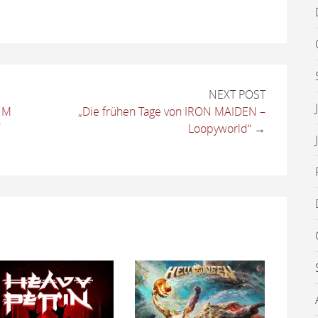
NEXT POST
UM
„Die frühen Tage von IRON MAIDEN –
Loopyworld“
→