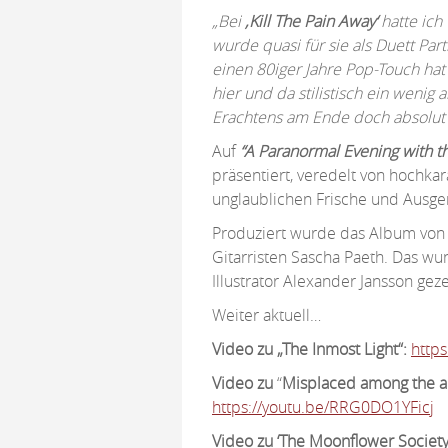
„
Bei
‚Kill The Pain Away‘
hatte ich
wurde quasi für sie als Duett P
einen 80iger Jahre Pop-Touch hat 
hier und da stilistisch ein wenig 
Erachtens am Ende doch absolut 
Auf
“A Paranormal Evening with t
präsentiert, veredelt von hochka
unglaublichen Frische und Ausger
Produziert wurde das Album vo
Gitarristen Sascha Paeth. Das w
Illustrator Alexander Jansson gez
Weiter aktuell…
Video zu „The Inmost Light“:
http
Video zu
“
Misplaced among
the a
https://youtu.be/RRG0DO1YFicj
Video
zu ‘The Moonflower Society‘