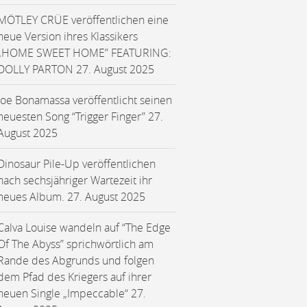
MÖTLEY CRÜE veröffentlichen eine
neue Version ihres Klassikers
„HOME SWEET HOME” FEATURING:
DOLLY PARTON
27. August 2025
Joe Bonamassa veröffentlicht seinen
neuesten Song “Trigger Finger”
27.
August 2025
Dinosaur Pile-Up veröffentlichen
nach sechsjähriger Wartezeit ihr
neues Album.
27. August 2025
Calva Louise wandeln auf “The Edge
Of The Abyss” sprichwörtlich am
Rande des Abgrunds und folgen
dem Pfad des Kriegers auf ihrer
neuen Single „Impeccable“
27.