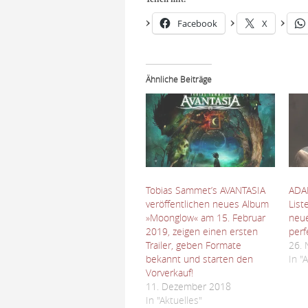
Facebook
X
Ähnliche Beiträge
Tobias Sammet’s AVANTASIA
ADA
veröffentlichen neues Album
List
»Moonglow« am 15. Februar
neue
2019, zeigen einen ersten
perf
Trailer, geben Formate
26.
bekannt und starten den
In "
Vorverkauf!
11. Dezember 2018
In "Aktuelles"