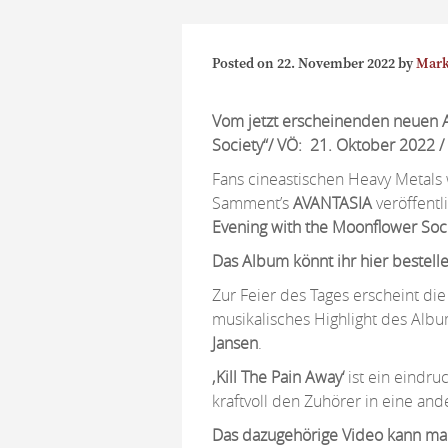
Posted on
22. November 2022
by
Mark
Vom jetzt erscheinenden neuen
Society“
/
VÖ: 21. Oktober 2022 / 
Fans cineastischen Heavy Metals 
Samment’s
AVANTASIA
veröffent
Evening with
the Moonflower Soci
Das Album könnt ihr hier bestell
Zur Feier des Tages erscheint di
musikalisches Highlight des Alb
Jansen
.
‚Kill The Pain Away‘
ist ein eindr
kraftvoll den Zuhörer in eine ande
Das dazugehörige Video kann ma