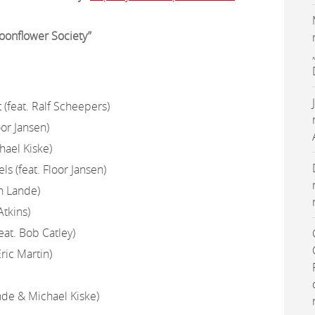
oonflower Society”
(feat. Ralf Scheepers)
oor Jansen)
hael Kiske)
s (feat. Floor Jansen)
rn Lande)
Atkins)
at. Bob Catley)
ric Martin)
nde & Michael Kiske)