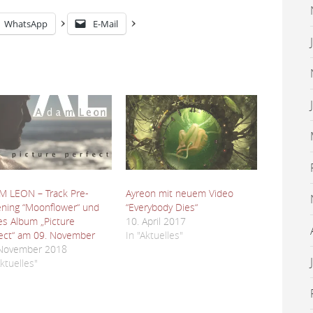
WhatsApp
E-Mail
M LEON – Track Pre-
Ayreon mit neuem Video
ening “Moonflower“ und
“Everybody Dies“
s Album „Picture
10. April 2017
ect“ am 09. November
In "Aktuelles"
 November 2018
Aktuelles"