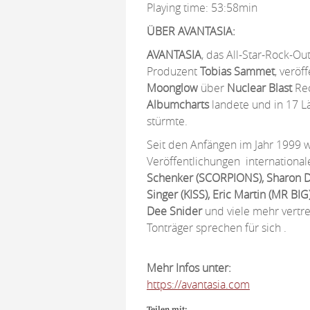
Playing time: 53:58min
ÜBER AVANTASIA:
AVANTASIA
, das All-Star-Rock-Ou
Produzent
Tobias Sammet
, veröf
Moonglow
über
Nuclear Blast
Rec
Albumcharts
landete und in 17 L
stürmte.
Seit den Anfängen im Jahr 1999
Veröffentlichungen internationa
Schenker (SCORPIONS), Sharon De
Singer (KISS), Eric Martin (MR B
Dee Snider
und viele mehr vertre
Tonträger sprechen für sich .
Mehr Infos unter:
https://avantasia.com
Teilen mit: