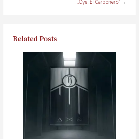
„Oye, El Carbonero“
→
Related Posts