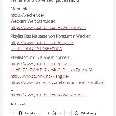
Termine und Vorverkauf gibt es
HIER
!
Mehr Infos:
https://wecker.de/
Weckers Welt Startvideo:
https://www.youtube.com/c/Weckerswelt
Playlist Das Neueste von Konstantin Wecker:
https://www.youtube.com/playlist?
list=PLF9DFCC31D8BE8D2A
Playlist Sturm & Klang in concert:
https://www.youtube.com/playlist?
list=PLZCeZVVIYB_7Nw4nOjlDJHNs-ZgqcteSL
http://www.sturm-und-klang.de/
https://www.facebook.com/konstantinweckeroffizie
ll
https://www.youtube.com/c/Weckerswelt
Teilen mit:
Facebook
X
WhatsApp