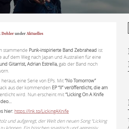
 Dehler
under
Aktuelles
nien stammende
Punk-inspirierte Band Zebrahead
ist
ie auf dem Weg nach Japan und Australien für eine
nd Gitarrist, Adrian Estrella,
gab der Band noch
vorn.
 heraus, eine Serie von EPs. Mit
“No Tomorrow”
Track aus der kommenden
EP “II” veröffentlicht, die am
entlicht wird. Nun erscheint mit
“Licking On A Knife
Video…
es hier:
https://lnk.to/LickingAKnife
 stolz und aufgeregt, der Welt den neuen Song “Licking
 zu können. Ein bisschen spastisch und aggressiv