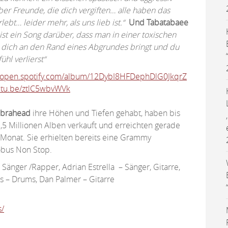
ber Freunde, die dich vergiften… alle haben das
bt… leider mehr, als uns lieb ist.“
Und Tabatabaee
 ist ein Song darüber, dass man in einer toxischen
 dich an den Rand eines Abgrundes bringt und du
hl verlierst“
//open.spotify.com/album/12DybI8HFDephDlG0JkqrZ
outu.be/ztlC5wbvWVk
brahead
ihre Höhen und Tiefen gehabt, haben bis
,5 Millionen Alben verkauft und erreichten gerade
n Monat. Sie erhielten bereits eine Grammy
bus Non Stop.
 Sänger /Rapper, Adrian Estrella – Sänger, Gitarre,
 – Drums, Dan Palmer – Gitarre
s/