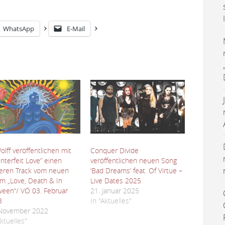
WhatsApp
E-Mail
lff veröffentlichen mit
Conquer Divide
nterfeit Love” einen
veröffentlichen neuen Song
eren Track vom neuen
‘Bad Dreams’ feat. Of Virtue –
m „Love, Death & In
Live Dates 2025
een“/ VÖ 03. Februar
21. Januar 2025
3
In "Aktuelles"
 November 2022
Aktuelles"