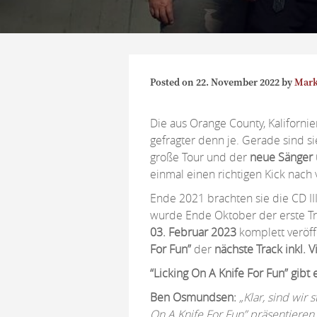
Posted on
22. November 2022
by
Mark
Die aus Orange County, Kalifor
gefragter denn je. Gerade sind s
große Tour und der
neue Sänger u
einmal einen richtigen Kick nach 
Ende 2021 brachten sie die CD III
wurde Ende Oktober der erste 
03. Februar 2023
komplett veröff
For Fun”
der
nächste Track inkl. 
“Licking On A Knife For Fun” gibt 
Ben Osmundsen:
„Klar, sind wir
On A Knife For Fun” präsentieren