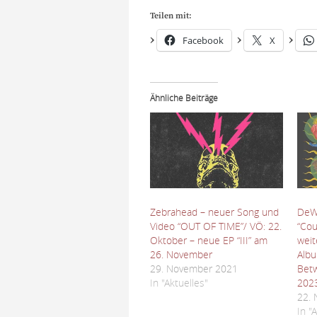
Teilen mit:
Facebook
X
Ähnliche Beiträge
Zebrahead – neuer Song und
DeWo
Video “OUT OF TIME”/ VÖ: 22.
“Cou
Oktober – neue EP “III” am
weit
26. November
Albu
29. November 2021
Betw
In "Aktuelles"
202
22.
In "