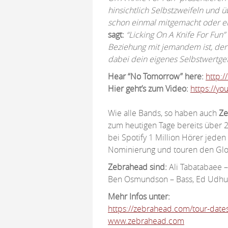
hinsichtlich Selbstzweifeln und ü
schon einmal mitgemacht oder erle
sagt:
“Licking On A Knife For Fun”
Beziehung mit jemandem ist, der
dabei dein eigenes Selbstwertgefü
Hear “No Tomorrow” here:
http:
Hier geht’s zum Video:
https://y
Wie alle Bands, so haben auch
Ze
zum heutigen Tage bereits über 2
bei Spotify 1 Million Hörer jede
Nominierung und touren den Glo
Zebrahead sind:
Ali Tabatabaee –
Ben Osmundson – Bass, Ed Udhus
Mehr Infos unter:
https://zebrahead.com/tour-date
www.zebrahead.com