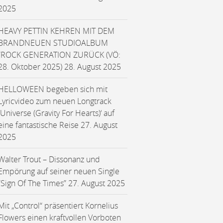
2025
HEAVY PETTIN KEHREN MIT DEM
BRANDNEUEN STUDIOALBUM
“ROCK GENERATION ZURÜCK (VÖ:
28. Oktober 2025)
28. August 2025
HELLOWEEN begeben sich mit
Lyricvideo zum neuen Longtrack
‚Universe (Gravity For Hearts)‘ auf
eine fantastische Reise
27. August
2025
Walter Trout – Dissonanz und
Empörung auf seiner neuen Single
“Sign Of The Times”
27. August 2025
Mit „Control“ präsentiert Kornelius
Flowers einen kraftvollen Vorboten