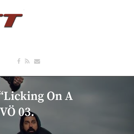
“Licking On A
(VÖ 03.