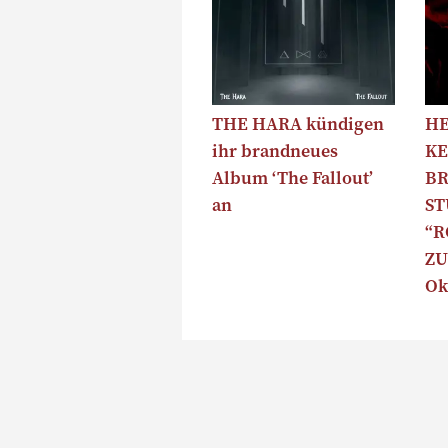
THE HARA kündigen
HE
ihr brandneues
KE
Album ‘The Fallout’
B
an
S
“R
ZU
Ok