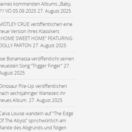
seines kommenden Albums „Baby,
I!“/ VÖ 05.09.2025
27. August 2025
MÖTLEY CRÜE veröffentlichen eine
neue Version ihres Klassikers
„HOME SWEET HOME” FEATURING:
DOLLY PARTON
27. August 2025
Joe Bonamassa veröffentlicht seinen
neuesten Song “Trigger Finger”
27.
August 2025
Dinosaur Pile-Up veröffentlichen
nach sechsjähriger Wartezeit ihr
neues Album.
27. August 2025
Calva Louise wandeln auf “The Edge
Of The Abyss” sprichwörtlich am
Rande des Abgrunds und folgen