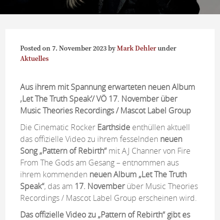
Posted on
7. November 2023
by
Mark Dehler
under
Aktuelles
Aus ihrem mit Spannung erwarteten neuen Album
‚Let The Truth Speak’/ VÖ 17. November über
Music Theories Recordings / Mascot Label Group
Die Cinematic Rocker
Earthside
enthüllen aktuell
das offizielle Video zu ihrem fesselnden
neuen
Song
„Pattern of Rebirth“
mit AJ Channer von Fire
From The Gods am Gesang – entnommen aus
ihrem kommenden
neuen Album „Let The Truth
Speak“
, das am
17. November
über Music Theories
Recordings / Mascot Label Group erscheinen wird.
Das offizielle Video zu „Pattern of Rebirth“ gibt es