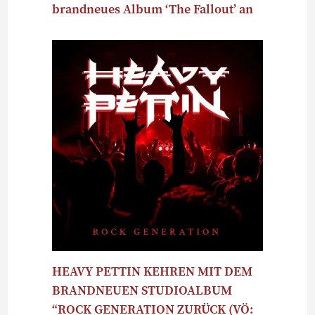
brandneues Album ‘The Fallout’ an
HEAVY PETTIN KEHREN MIT DEM
BRANDNEUEN STUDIOALBUM
“ROCK GENERATION ZURÜCK (VÖ: