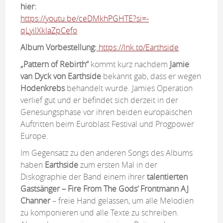
hier:
https://youtu.be/ceDMkhPGHTE?si=-
qLyilXkIaZpCefo
Album Vorbestellung:
https://lnk.to/Earthside
„Pattern of Rebirth“
kommt kurz nachdem
Jamie
van Dyck von Earthside
bekannt gab, dass er wegen
Hodenkrebs
behandelt wurde. Jamies Operation
verlief gut und er befindet sich derzeit in der
Genesungsphase vor ihren beiden europäischen
Auftritten beim Euroblast Festival und Progpower
Europe.
Im Gegensatz zu den anderen Songs des Albums
haben
Earthside
zum ersten Mal in der
Diskographie der Band einem ihrer
talentierten
Gastsänger – Fire From The Gods‘
Frontmann AJ
Channer
– freie Hand gelassen, um alle Melodien
zu komponieren und alle Texte zu schreiben.