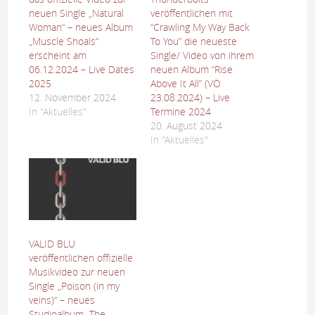
neuen Single „Natural
veröffentlichen mit
Woman“ – neues Album
“Crawling My Way Back
„Muscle Shoals“
To You” die neueste
erscheint am
Single/ Video von ihrem
06.12.2024 – Live Dates
neuen Album “Rise
2025
Above It All” (VÖ
12. November 2024
23.08.2024) – Live
In "Aktuelles"
Termine 2024
20. August 2024
In "Aktuelles"
VALID BLU
veröffentlichen offizielle
Musikvideo zur neuen
Single „Poison (in my
veins)“ – neues
Studioalbum „The