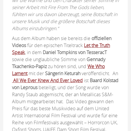
wir die Wärme und den Charakter seiner Stimme in
seiner Arbeit mit Fire From The Gods lieben,
fühlten wir uns davon überzeugt, seine Botschaft in
unsere Musik und die größere Botschaft dieses
Albums einzubringen.“
Aus dem Album haben sie bereits die
offiziellen
Videos
für den epischen Titeltrack
Let the Truth
Speak
, in dem
Daniel Tompkins von TesseracT
sowie die unglaubliche Stimme von
Gennady
Tkachenko-Papiz
zu hören sind, und
We Who
Lament
mit der
Sängerin Keturah
veröffentlicht. An
All We Ever Knew And Ever Loved
ist
Baard Kolstad
von Leprous
beteiligt, und der Song wurde von
Randy Staub abgemischt, der an Metallicas S&M-
Album mitgearbeitet hat. Das Video gewann den
Preis für das beste Musikvideo auf dem United
Artist International Film Festival und wurde für eine
Reihe von Filmfestivals ausgewählt – Horrorcon UK,
Oxford Shorts, UAIFF, Dam Short Film Festival,