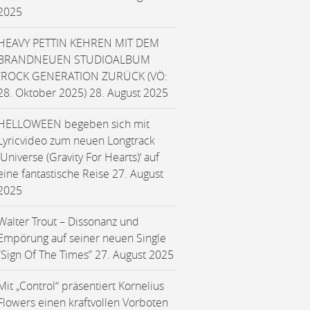
2025
HEAVY PETTIN KEHREN MIT DEM
BRANDNEUEN STUDIOALBUM
“ROCK GENERATION ZURÜCK (VÖ:
28. Oktober 2025)
28. August 2025
HELLOWEEN begeben sich mit
Lyricvideo zum neuen Longtrack
‚Universe (Gravity For Hearts)‘ auf
eine fantastische Reise
27. August
2025
Walter Trout – Dissonanz und
Empörung auf seiner neuen Single
“Sign Of The Times”
27. August 2025
Mit „Control“ präsentiert Kornelius
Flowers einen kraftvollen Vorboten