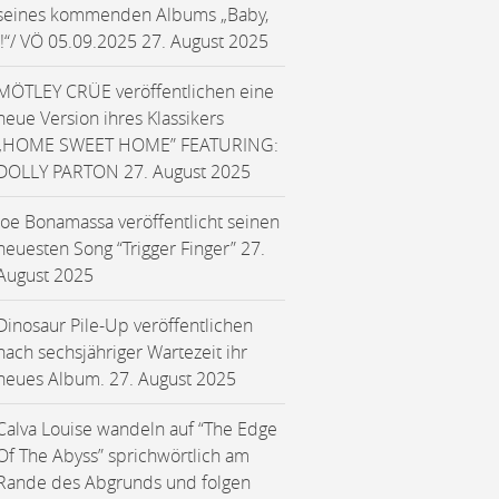
seines kommenden Albums „Baby,
I!“/ VÖ 05.09.2025
27. August 2025
MÖTLEY CRÜE veröffentlichen eine
neue Version ihres Klassikers
„HOME SWEET HOME” FEATURING:
DOLLY PARTON
27. August 2025
Joe Bonamassa veröffentlicht seinen
neuesten Song “Trigger Finger”
27.
August 2025
Dinosaur Pile-Up veröffentlichen
nach sechsjähriger Wartezeit ihr
neues Album.
27. August 2025
Calva Louise wandeln auf “The Edge
Of The Abyss” sprichwörtlich am
Rande des Abgrunds und folgen