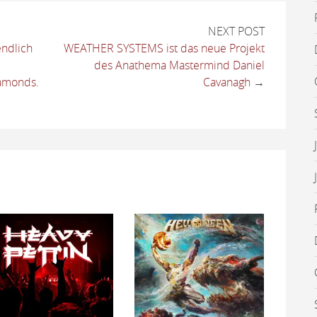
NEXT POST
ndlich
WEATHER SYSTEMS ist das neue Projekt
des Anathema Mastermind Daniel
amonds.
Cavanagh
→