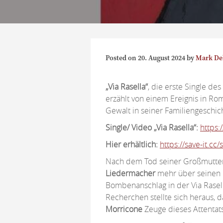
Posted on
20. August 2024
by
Mark De
„Via Rasella“
, die erste Single des
erzählt von einem Ereignis in Ro
Gewalt in seiner Familiengeschic
Single/ Video
„Via Rasella“:
https
Hier erhältlich:
https://save-it.cc
Nach dem Tod seiner Großmutter
Liedermacher
mehr über seinen 
Bombenanschlag in der Via Rase
Recherchen stellte sich heraus, 
Morricone
Zeuge dieses Attentat