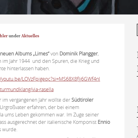
hler
under
Aktuelles
neuen Albums „Limes“
von
Dominik Plangger
,
m im Jahr 1944 und den Spuren, die Krieg und
hte hinterlassen haben.
://youtu.be/LOVzFpigeqc?si=MS68X8fJj6GWf4nl
/sturmundklang/via-rasella
 im vergangenen Jahr wollte der
Südtiroler
Urgroßvater erfahren, der bei einem
lla ums Leben gekommen war. Im Zuge seiner
dass ausgerechnet der italienische Komponist
Ennio
s wurde.