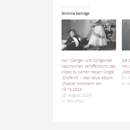
Ähnliche Beiträge
kla:r (Sänger und Songwriter
Joe 
Sascha Klar) veröffentlicht das
mit 
Video zu seiner neuen Single
„Not
„Entfernt“ – das neue Album
31. 
„Poesie“ erscheint am
In "
18.10.2024
20. August 2024
In "Aktuelles"