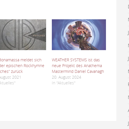
Bonamassa meldet sich
WEATHER SYSTEMS ist das
der epischen Rockhymne
neue Projekt des Anathema
ches“ zurück
Mastermind Daniel Cavanagh
August 2021
20. August 2024
Aktuelles"
In "Aktuelles"