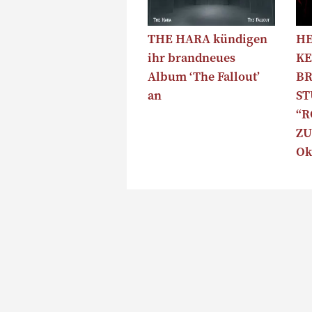
THE HARA kündigen
HE
ihr brandneues
KE
Album ‘The Fallout’
B
an
S
“R
ZU
Ok