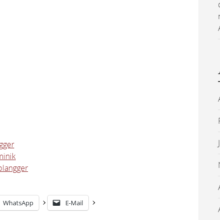
gger
inik
plangger
WhatsApp
E-Mail