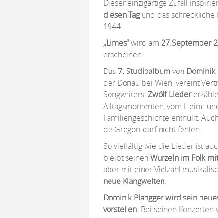
Dieser einzigartige Zufall inspiri
diesen Tag
und das schreckliche 
1944.
„Limes“
wird am
27.September 
erscheinen.
Das
7. Studioalbum
von
Dominik 
der Donau bei Wien, vereint Vert
Songwriters.
Zwölf Lieder
erzähle
Alltagsmomenten, vom Heim- und
Familiengeschichte enthüllt. Au
de Gregori darf nicht fehlen.
So vielfältig wie die Lieder ist 
bleibt seinen
Wurzeln im Folk mit
aber mit einer Vielzahl musikali
neue Klangwelten
.
Dominik Plangger
wird sein neu
vorstellen
. Bei seinen Konzerten 