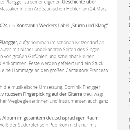
erte Plangger zu seiner eigenen
Geschichte über
Massaker in den Ardeatinischen Höhlen am 24.März
2024
bei
Konstantin Weckers Label „Sturm und Klang“
Plangger
, aufgenommen im schönen Kritzendorf an
rautes mit bisher unbekannten Seiten des Singer-
n von großen Gefühlen und scheinbar kleinen
 Ankommen. Feste werden gefeiert und ein Stück
ch eine Hommage an den großen Cantautore Franceso
auch die musikalische Umsetzung. Dominik Plangger
 virtuosem Fingerpicking auf der Gitarre
treu, wagt
scher Wegbegleiter:innen und Instrumenten auch ganz
es Album im gesamtem deutschsprachigen Raum
weiß der Südtiroler sein Publikum nicht nur mit