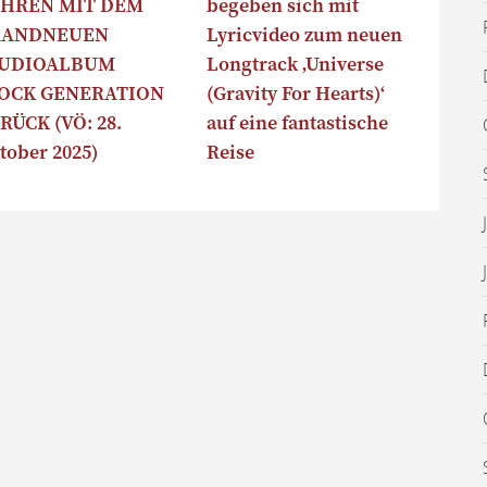
HREN MIT DEM
begeben sich mit
RANDNEUEN
Lyricvideo zum neuen
TUDIOALBUM
Longtrack ‚Universe
OCK GENERATION
(Gravity For Hearts)‘
RÜCK (VÖ: 28.
auf eine fantastische
tober 2025)
Reise