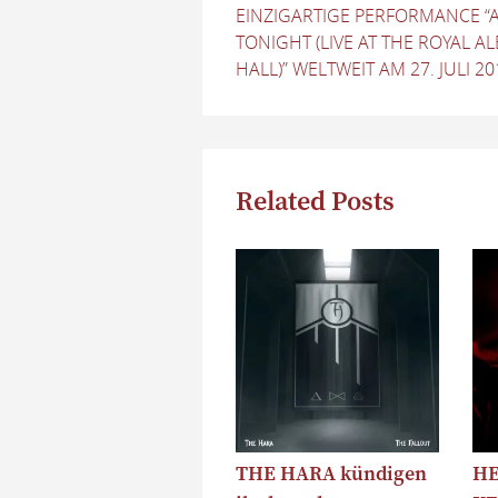
EINZIGARTIGE PERFORMANCE “
TONIGHT (LIVE AT THE ROYAL A
HALL)” WELTWEIT AM 27. JULI 20
Related Posts
THE HARA kündigen
HE