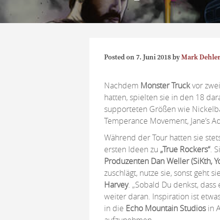
Posted on
7. Juni 2018
by
Mark Dehle
Nachdem
Monster Truck
vor zwei
hatten, spielten sie in den 18 d
supporteten Größen wie Nickelback
Temperance Movement, Jane’s Add
Während der Tour hatten sie ste
ersten Ideen zu
„True Rockers“
. 
Produzenten Dan Weller
(SiKth, 
zuschlägt, nutze sie, sonst geht si
Harvey
. „Sobald Du denkst, dass 
weiter daran. Inspiration ist etwa
in die
Echo Mountain Studios
in A