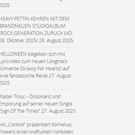
2025
HEAVY PETTIN KEHREN MIT DEM
BRANDNEUEN STUDIOALBUM
“ROCK GENERATION ZURÜCK (VÖ:
28. Oktober 2025)
28. August 2025
HELLOWEEN begeben sich mit
Lyricvideo zum neuen Longtrack
‚Universe (Gravity For Hearts)‘ auf
eine fantastische Reise
27. August
2025
Walter Trout – Dissonanz und
Empörung auf seiner neuen Single
“Sign Of The Times”
27. August 2025
Mit „Control“ präsentiert Kornelius
Flowers einen kraftvollen Vorboten