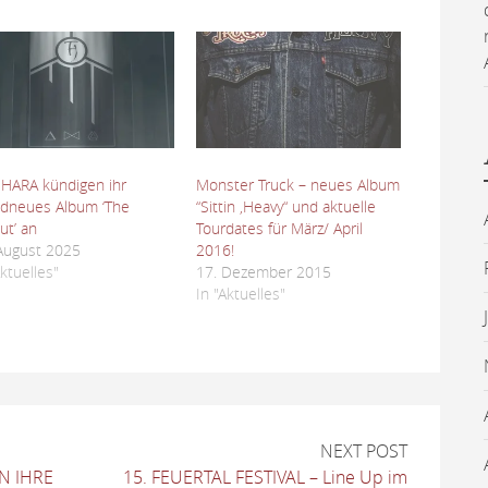
HARA kündigen ihr
Monster Truck – neues Album
dneues Album ‘The
“Sittin ‚Heavy“ und aktuelle
out’ an
Tourdates für März/ April
August 2025
2016!
Aktuelles"
17. Dezember 2015
In "Aktuelles"
NEXT POST
N IHRE
15. FEUERTAL FESTIVAL – Line Up im