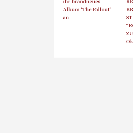
ihr brandneues
KE
Album ‘The Fallout’
B
an
S
“R
ZU
Ok