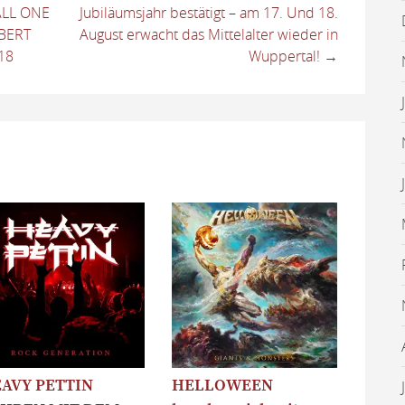
ALL ONE
Jubiläumsjahr bestätigt – am 17. Und 18.
LBERT
August erwacht das Mittelalter wieder in
18
Wuppertal!
→
AVY PETTIN
HELLOWEEN