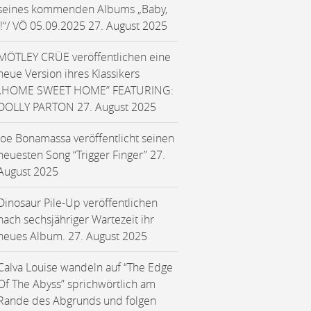
seines kommenden Albums „Baby,
I!“/ VÖ 05.09.2025
27. August 2025
MÖTLEY CRÜE veröffentlichen eine
neue Version ihres Klassikers
„HOME SWEET HOME” FEATURING:
DOLLY PARTON
27. August 2025
Joe Bonamassa veröffentlicht seinen
neuesten Song “Trigger Finger”
27.
August 2025
Dinosaur Pile-Up veröffentlichen
nach sechsjähriger Wartezeit ihr
neues Album.
27. August 2025
Calva Louise wandeln auf “The Edge
Of The Abyss” sprichwörtlich am
Rande des Abgrunds und folgen