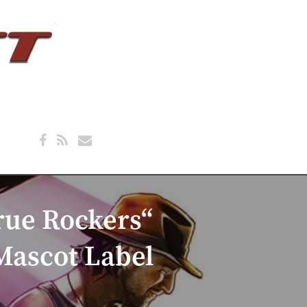
rue Rockers“
Mascot Label