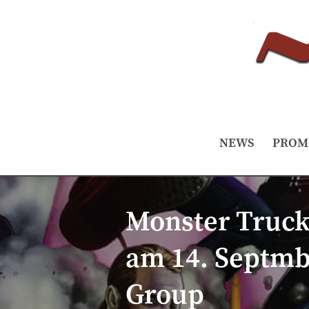
NEWS
PROM
Monster Truck
am 14. Septmb
Group