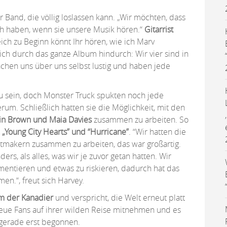
 Band, die völlig loslassen kann. „Wir möchten, dass
ch haben, wenn sie unsere Musik hören.“
Gitarrist
eich zu Beginn könnt Ihr hören, wie ich Marv
sich durch das ganze Album hindurch: Wir vier sind in
chen uns über uns selbst lustig und haben jede
zu sein, doch Monster Truck spukten noch jede
um. Schließlich hatten sie die Möglichkeit, mit den
in Brown und Maia Davies
zusammen zu arbeiten. So
, „Young City Hearts” und “Hurricane”
. “Wir hatten die
itmakern zusammen zu arbeiten, das war großartig.
rs, als alles, was wir je zuvor getan hatten. Wir
imentieren und etwas zu riskieren, dadurch hat das
n.“, freut sich Harvey.
um der Kanadier
und verspricht, die Welt erneut platt
neue Fans auf ihrer wilden Reise mitnehmen und es
e gerade erst begonnen.