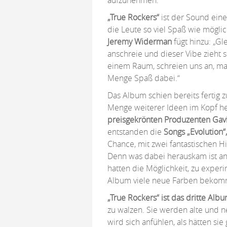
aufzunehmen.
„True Rockers“
ist der Sound einer
die Leute so viel Spaß wie mögli
Jeremy Widerman
fügt hinzu: „Gl
anschreie und dieser Vibe zieht 
einem Raum, schreien uns an, ma
Menge Spaß dabei.“
Das Album schien bereits fertig 
Menge weiterer Ideen im Kopf her
preisgekrönten Produzenten Gav
entstanden die
Songs „Evolution“
Chance, mit zwei fantastischen H
Denn was dabei herauskam ist ande
hatten die Möglichkeit, zu exper
Album viele neue Farben bekomme
„True Rockers“ ist das dritte Alb
zu walzen. Sie werden alte und 
wird sich anfühlen, als hätten si