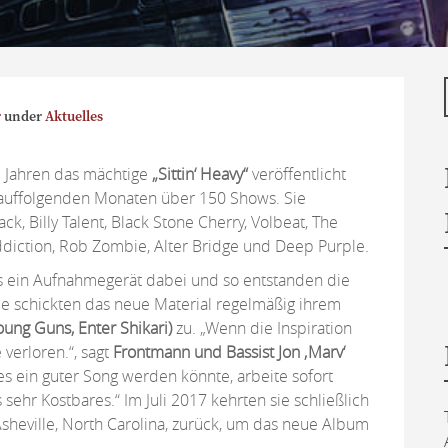
r
under
Aktuelles
 Jahren das mächtige
„Sittin‘ Heavy“
veröffentlicht
arauffolgenden Monaten über 150 Shows. Sie
, Billy Talent, Black Stone Cherry, Volbeat, The
iction, Rob Zombie, Alter Bridge und Deep Purple.
ts ein Aufnahmegerät dabei und so entstanden die
Sie schickten das neue Material regelmäßig ihrem
Young Guns, Enter Shikari)
zu. „Wenn die Inspiration
e verloren.“, sagt
Frontmann und
Bassist Jon ‚Marv‘
es ein guter Song werden könnte, arbeite sofort
s sehr Kostbares.“ Im Juli 2017 kehrten sie schließlich
sheville, North Carolina, zurück, um das neue Album