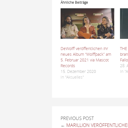
Ähnliche Beiträge
DeWolff veröffentlichen ihr
THE 
neues Album “Wolffpack” am
bran
5. Februar 2021 via Mascot
Fall
Records
28. 
15. Dezember 2020
In "
In "Aktuelles"
PREVIOUS POST
←
MARILLION VERÖFFENTLICHE