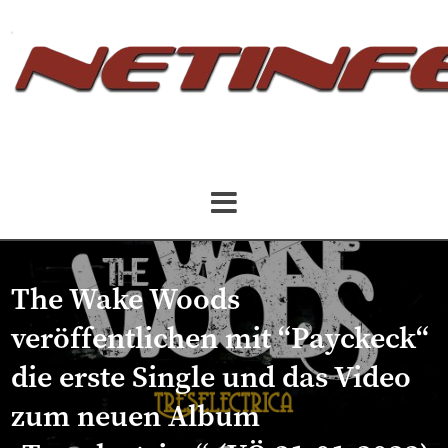
The Wake Woods
veröffentlichen mit “Payckeck“
die erste Single und das Video
zum neuen Album