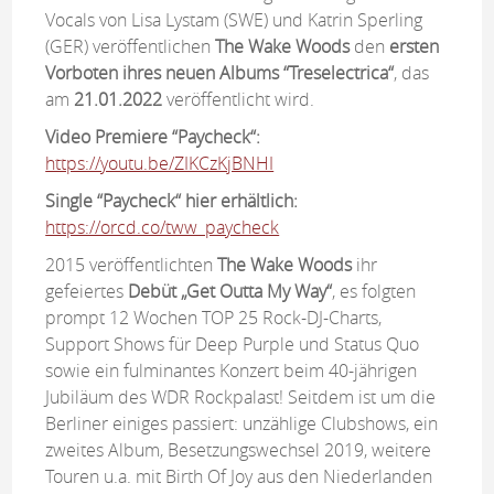
Vocals von Lisa Lystam (SWE) und Katrin Sperling
(GER) veröffentlichen
The Wake Woods
den
ersten
Vorboten ihres neuen Albums “Treselectrica“
, das
am
21.01.2022
veröffentlicht wird.
Video Premiere
“Paycheck“:
https://youtu.be/ZIKCzKjBNHI
Single “Paycheck“ hier erhältlich:
https://orcd.co/tww_paycheck
2015 veröffentlichten
The Wake Woods
ihr
gefeiertes
Debüt „Get Outta My Way“
, es folgten
prompt 12 Wochen TOP 25 Rock-DJ-Charts,
Support Shows für Deep Purple und Status Quo
sowie ein fulminantes Konzert beim 40-jährigen
Jubiläum des WDR Rockpalast! Seitdem ist um die
Berliner einiges passiert: unzählige Clubshows, ein
zweites Album, Besetzungswechsel 2019, weitere
Touren u.a. mit Birth Of Joy aus den Niederlanden