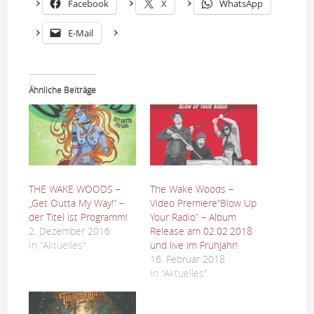
Facebook
X
WhatsApp
E-Mail
Ähnliche Beiträge
THE WAKE WOODS –
The Wake Woods –
„Get Outta My Way!“ –
Video Premiere“Blow Up
der Titel ist Programm!
Your Radio” – Album
2. Dezember 2016
Release am 02.02.2018
In "Aktuelles"
und live im Frühjahr!
16. Februar 2018
In "Aktuelles"