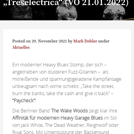
„Treselectrica“ (VÖ 21.01.2022)
Posted on
29. November 2021
by
Mark Dehler
under
Aktuelles
Ein moderner Heavy Blues Stomp, der sich –
angetrieben von düsteren Fuzz-Gitarren – als
mitreißende und spannungsgeladene Kampfansage
unbeugsam nach vorne schiebt. „Take the street,
burn the banks, take the cash and give it back“ –
“Paycheck“
!
Die Berliner Band
The Wake Woods
zeigt klar ihre
Affinität für modernen Heavy Garage Blues
im Stil
von Jack White, The Dead Weather, Reignwolf oder
Rival Sons. Mit Unterstützung der Background