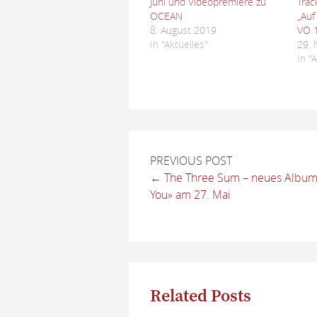
Juni und Videopremiere zu
Trac
OCEAN
„Auf
8. August 2019
VÖ 
In "Aktuelles"
29.
In "
PREVIOUS POST
←
The Three Sum – neues Album
You» am 27. Mai
Related Posts