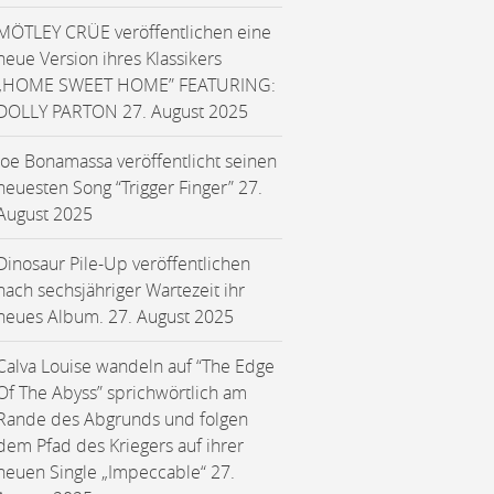
MÖTLEY CRÜE veröffentlichen eine
neue Version ihres Klassikers
„HOME SWEET HOME” FEATURING:
DOLLY PARTON
27. August 2025
Joe Bonamassa veröffentlicht seinen
neuesten Song “Trigger Finger”
27.
August 2025
Dinosaur Pile-Up veröffentlichen
nach sechsjähriger Wartezeit ihr
neues Album.
27. August 2025
Calva Louise wandeln auf “The Edge
Of The Abyss” sprichwörtlich am
Rande des Abgrunds und folgen
dem Pfad des Kriegers auf ihrer
neuen Single „Impeccable“
27.