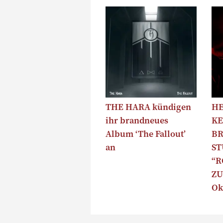
THE HARA kündigen
HE
ihr brandneues
KE
Album ‘The Fallout’
B
an
S
“R
ZU
Ok