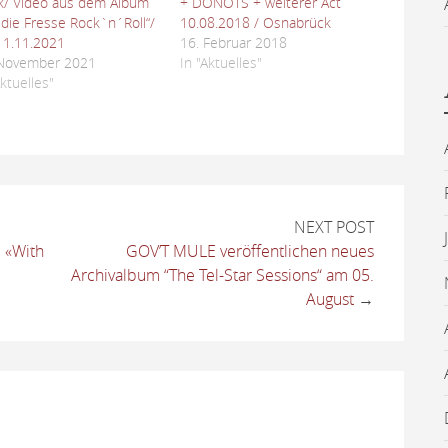
k/ Video aus dem Album
+ DONOTS + weiterer Act
 die Fresse Rock`n´Roll“/
10.08.2018 / Osnabrück
11.11.2021
16. Februar 2018
 November 2021
In "Aktuelles"
Aktuelles"
NEXT POST
 «With
GOV’T MULE veröffentlichen neues
Archivalbum “The Tel-Star Sessions“ am 05.
August
→