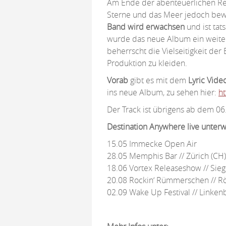
Am Ende der abenteuerlichen Re
Sterne und das Meer jedoch bewi
Band wird erwachsen
und ist tat
wurde das neue Album ein weite
beherrscht die Vielseitigkeit de
Produktion zu kleiden.
Vorab
gibt es mit dem
Lyric Vide
ins neue Album, zu sehen hier:
h
Der Track ist übrigens ab dem 06. 
Destination Anywhere live unterw
15.05 Immecke Open Air
28.05 Memphis Bar // Zürich (CH)
18.06 Vortex Releaseshow // Sie
20.08 Rockin‘ Rümmerschen // 
02.09 Wake Up Festival // Linken