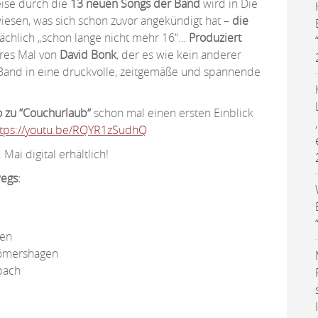
ise durch die
13 neuen Songs der Band
wird in Die
esen, was sich schon zuvor angekündigt hat –
die
sächlich „schon lange nicht mehr 16“…
Produziert
res Mal von
David Bonk
, der es wie kein anderer
r Band in eine druckvolle, zeitgemäße und spannende
o zu “Couchurlaub“
schon mal einen ersten Einblick
ttps://youtu.be/RQYR1zSudhQ
Mai digital erhältlich!
egs:
gen
Römershagen
bach