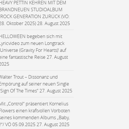
HEAVY PETTIN KEHREN MIT DEM
BRANDNEUEN STUDIOALBUM
“ROCK GENERATION ZURÜCK (VÖ:
28. Oktober 2025)
28. August 2025
HELLOWEEN begeben sich mit
Lyricvideo zum neuen Longtrack
‚Universe (Gravity For Hearts)‘ auf
eine fantastische Reise
27. August
2025
Walter Trout – Dissonanz und
Empörung auf seiner neuen Single
“Sign Of The Times”
27. August 2025
Mit „Control“ präsentiert Kornelius
Flowers einen kraftvollen Vorboten
seines kommenden Albums „Baby,
I!“/ VÖ 05.09.2025
27. August 2025