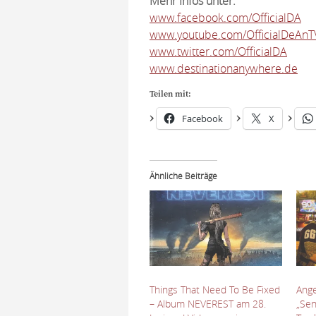
Mehr Infos unter:
www.facebook.com/OfficialDA
www.youtube.com/OfficialDeAnT
www.twitter.com/OfficialDA
www.destinationanywhere.de
Teilen mit:
Facebook
X
Ähnliche Beiträge
Things That Need To Be Fixed
Ange
– Album NEVEREST am 28.
„Se