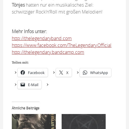
Tönjes
hatten nur ein musikalisches Ziel:
schwitziger Rock’n’Roll mit großen Melodien!
Mehr Infos unter:
http://thelegendaryband.com
https://www.facebook.com/TheLegendary.Official
http://thelegendary.bandcamp.com
Teilen mit:
Facebook
X
WhatsApp
E-Mail
Ähnliche Beiträge